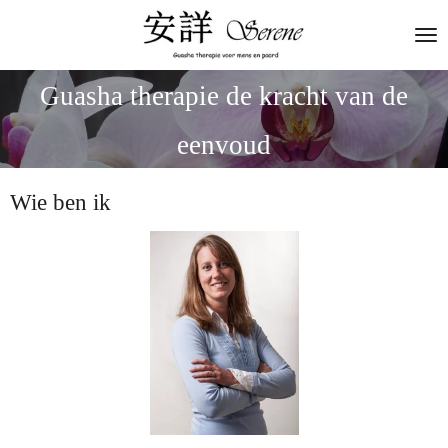
Ga
direct
naar
de
Guasha therapie de kracht van de
hoofdinhoud
eenvoud
Wie ben ik